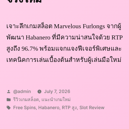
เจาะลึกเกมสล็อต Marvelous Furlongs จากผู้
พัฒนา Habanero ที่มีความน่าสนใจด้วย RTP
สูงถึง 96.7% พร้อมแจกแจงฟีเจอร์พิเศษและ
เทคนิคการเล่นเบื้องต้นสำหรับผู้เล่นมือใหม่
Posted
@admin
July 7, 2026
by
Posted
รีวิวเกมสล็อต
,
แนะนำเกมใหม่
in
Tags:
Free Spins
,
Habanero
,
RTP สูง
,
Slot Review