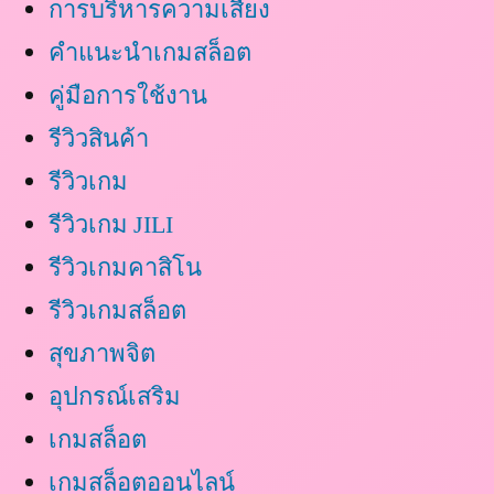
การบริหารความเสี่ยง
คำแนะนำเกมสล็อต
คู่มือการใช้งาน
รีวิวสินค้า
รีวิวเกม
รีวิวเกม JILI
รีวิวเกมคาสิโน
รีวิวเกมสล็อต
สุขภาพจิต
อุปกรณ์เสริม
เกมสล็อต
เกมสล็อตออนไลน์