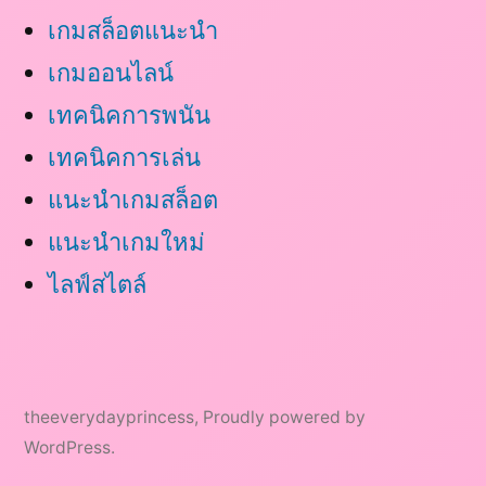
เกมสล็อตแนะนำ
เกมออนไลน์
เทคนิคการพนัน
เทคนิคการเล่น
แนะนำเกมสล็อต
แนะนำเกมใหม่
ไลฟ์สไตล์
theeverydayprincess
,
Proudly powered by
WordPress.