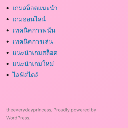
เกมสล็อตแนะนำ
เกมออนไลน์
เทคนิคการพนัน
เทคนิคการเล่น
แนะนำเกมสล็อต
แนะนำเกมใหม่
ไลฟ์สไตล์
theeverydayprincess
,
Proudly powered by
WordPress.