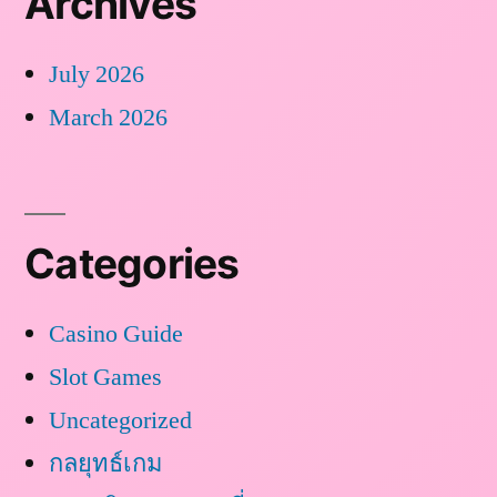
Archives
July 2026
March 2026
Categories
Casino Guide
Slot Games
Uncategorized
กลยุทธ์เกม