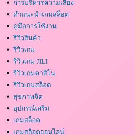
การบริหารความเสี่ยง
คำแนะนำเกมสล็อต
คู่มือการใช้งาน
รีวิวสินค้า
รีวิวเกม
รีวิวเกม JILI
รีวิวเกมคาสิโน
รีวิวเกมสล็อต
สุขภาพจิต
อุปกรณ์เสริม
เกมสล็อต
เกมสล็อตออนไลน์