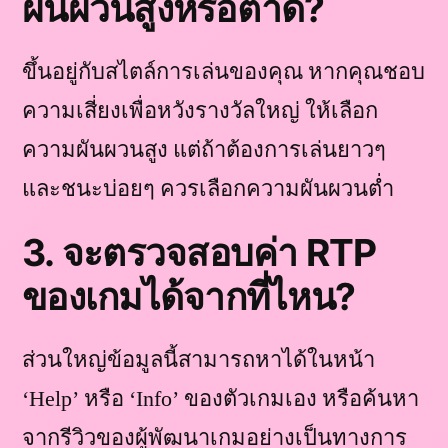
ผันผวนสูงหรือต่ำดี?
ขึ้นอยู่กับสไตล์การเล่นของคุณ หากคุณชอบ
ความเสี่ยงเพื่อหวังรางวัลใหญ่ ให้เลือก
ความผันผวนสูง แต่ถ้าต้องการเล่นยาวๆ
และชนะบ่อยๆ ควรเลือกความผันผวนต่ำ
3. จะตรวจสอบค่า RTP
ของเกมได้จากที่ไหน?
ส่วนใหญ่ข้อมูลนี้สามารถหาได้ในหน้า
‘Help’ หรือ ‘Info’ ของตัวเกมเอง หรือค้นหา
จากรีวิวของผู้พัฒนาเกมอย่างเป็นทางการ