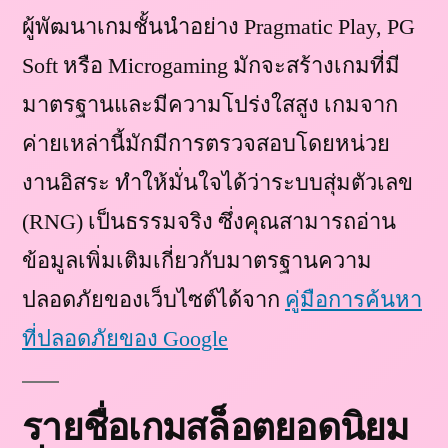
ผู้พัฒนาเกมชั้นนำอย่าง Pragmatic Play, PG
Soft หรือ Microgaming มักจะสร้างเกมที่มี
มาตรฐานและมีความโปร่งใสสูง เกมจาก
ค่ายเหล่านี้มักมีการตรวจสอบโดยหน่วย
งานอิสระ ทำให้มั่นใจได้ว่าระบบสุ่มตัวเลข
(RNG) เป็นธรรมจริง ซึ่งคุณสามารถอ่าน
ข้อมูลเพิ่มเติมเกี่ยวกับมาตรฐานความ
ปลอดภัยของเว็บไซต์ได้จาก
คู่มือการค้นหา
ที่ปลอดภัยของ Google
รายชื่อเกมสล็อตยอดนิยม