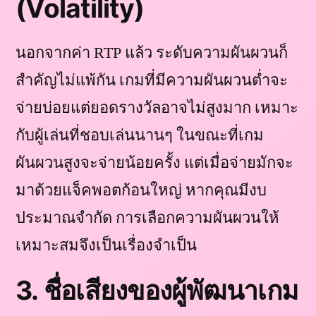
(Volatility)
นอกจากค่า RTP แล้ว ระดับความผันผวนก็
สำคัญไม่แพ้กัน เกมที่มีความผันผวนต่ำจะ
จ่ายบ่อยแต่ยอดรางวัลอาจไม่สูงมาก เหมาะ
กับผู้เล่นที่ชอบเล่นนานๆ ในขณะที่เกม
ผันผวนสูงจะจ่ายน้อยครั้ง แต่เมื่อจ่ายมักจะ
มาด้วยแจ็คพอตก้อนใหญ่ หากคุณมีงบ
ประมาณจำกัด การเลือกความผันผวนให้
เหมาะสมจึงเป็นเรื่องจำเป็น
3. ชื่อเสียงของผู้พัฒนาเกม