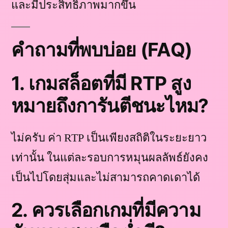
และมีประสิทธิภาพมากขึ้น
คำถามที่พบบ่อย (FAQ)
1. เกมสล็อตที่มี RTP สูง
หมายถึงการันตีชนะไหม?
ไม่ครับ ค่า RTP เป็นเพียงสถิติในระยะยาว
เท่านั้น ในแต่ละรอบการหมุนผลลัพธ์ยังคง
เป็นไปโดยสุ่มและไม่สามารถคาดเดาได้
2. ควรเลือกเกมที่มีความ