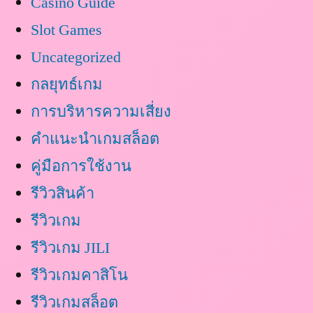
Casino Guide
Slot Games
Uncategorized
กลยุทธ์เกม
การบริหารความเสี่ยง
คำแนะนำเกมสล็อต
คู่มือการใช้งาน
รีวิวสินค้า
รีวิวเกม
รีวิวเกม JILI
รีวิวเกมคาสิโน
รีวิวเกมสล็อต