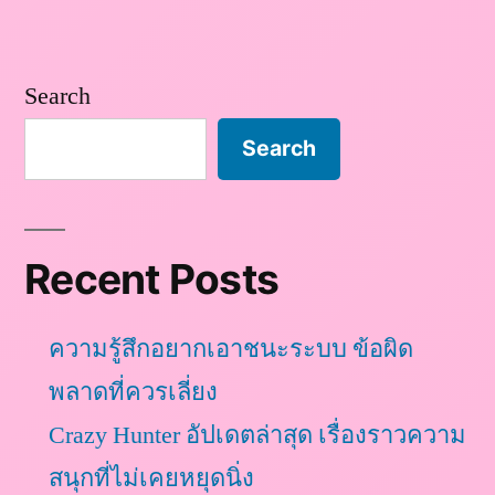
Search
Search
Recent Posts
ความรู้สึกอยากเอาชนะระบบ ข้อผิด
พลาดที่ควรเลี่ยง
Crazy Hunter อัปเดตล่าสุด เรื่องราวความ
สนุกที่ไม่เคยหยุดนิ่ง