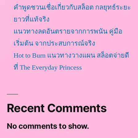
คำพูดชวนเชื่อเกี่ยวกับสล็อต กลยุทธ์ระยะ
ยาวที่แท้จริง
แนวทางลดอันตรายจากการพนัน คู่มือ
เริ่มต้น จากประสบการณ์จริง
Hot to Burn แนวทางวางแผน สล็อตจ่ายดี
ที่ The Everyday Princess
Recent Comments
No comments to show.