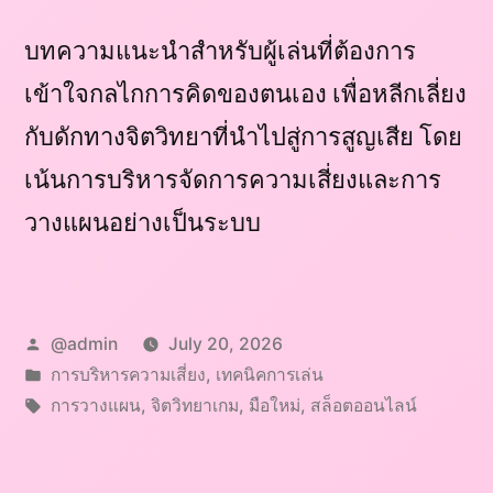
บทความแนะนำสำหรับผู้เล่นที่ต้องการ
เข้าใจกลไกการคิดของตนเอง เพื่อหลีกเลี่ยง
กับดักทางจิตวิทยาที่นำไปสู่การสูญเสีย โดย
เน้นการบริหารจัดการความเสี่ยงและการ
วางแผนอย่างเป็นระบบ
Posted
@admin
July 20, 2026
by
Posted
การบริหารความเสี่ยง
,
เทคนิคการเล่น
in
Tags:
การวางแผน
,
จิตวิทยาเกม
,
มือใหม่
,
สล็อตออนไลน์