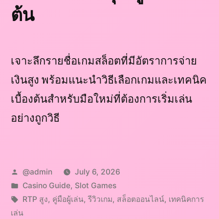
ต้น
เจาะลึกรายชื่อเกมสล็อตที่มีอัตราการจ่าย
เงินสูง พร้อมแนะนำวิธีเลือกเกมและเทคนิค
เบื้องต้นสำหรับมือใหม่ที่ต้องการเริ่มเล่น
อย่างถูกวิธี
Posted
@admin
July 6, 2026
by
Posted
Casino Guide
,
Slot Games
in
Tags:
RTP สูง
,
คู่มือผู้เล่น
,
รีวิวเกม
,
สล็อตออนไลน์
,
เทคนิคการ
เล่น