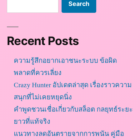
Search
Recent Posts
ความรู้สึกอยากเอาชนะระบบ ข้อผิด
พลาดที่ควรเลี่ยง
Crazy Hunter อัปเดตล่าสุด เรื่องราวความ
สนุกที่ไม่เคยหยุดนิ่ง
คำพูดชวนเชื่อเกี่ยวกับสล็อต กลยุทธ์ระยะ
ยาวที่แท้จริง
แนวทางลดอันตรายจากการพนัน คู่มือ