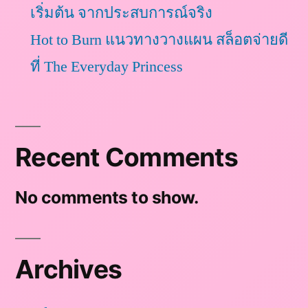
เริ่มต้น จากประสบการณ์จริง
Hot to Burn แนวทางวางแผน สล็อตจ่ายดี
ที่ The Everyday Princess
Recent Comments
No comments to show.
Archives