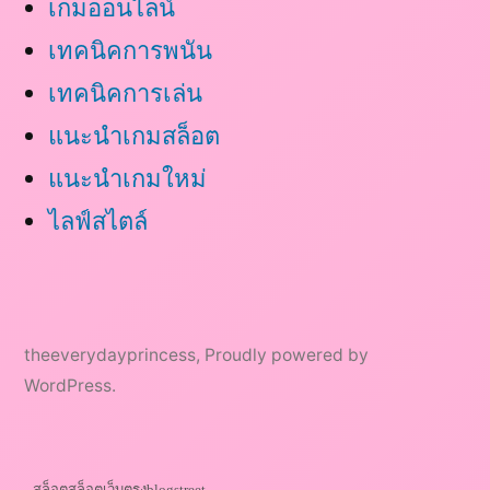
เกมออนไลน์
เทคนิคการพนัน
เทคนิคการเล่น
แนะนำเกมสล็อต
แนะนำเกมใหม่
ไลฟ์สไตล์
theeverydayprincess
,
Proudly powered by
WordPress.