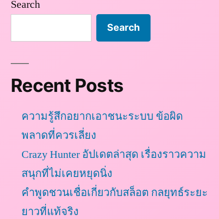
Search
Search
Recent Posts
ความรู้สึกอยากเอาชนะระบบ ข้อผิด
พลาดที่ควรเลี่ยง
Crazy Hunter อัปเดตล่าสุด เรื่องราวความ
สนุกที่ไม่เคยหยุดนิ่ง
คำพูดชวนเชื่อเกี่ยวกับสล็อต กลยุทธ์ระยะ
ยาวที่แท้จริง