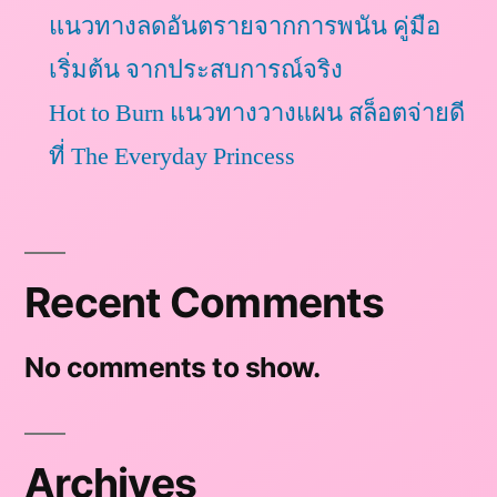
แนวทางลดอันตรายจากการพนัน คู่มือ
เริ่มต้น จากประสบการณ์จริง
Hot to Burn แนวทางวางแผน สล็อตจ่ายดี
ที่ The Everyday Princess
Recent Comments
No comments to show.
Archives